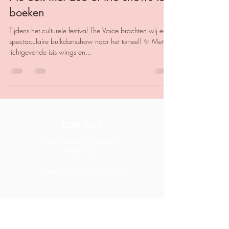
boeken
Tijdens het culturele festival The Voice brachten wij een
spectaculaire buikdansshow naar het toneel! ✨ Met
lichtgevende isis wings en...
CONTACT
Buikdanseres Adrijana
Rotterdam
info@buikdanseres-huren.nl
SOCIAL MEDIA