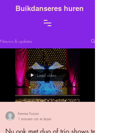
Buikdanseres huren
Nieuws & updates
Load video
Femme Fusion
1 minuten om te lezen
Nu ook met duo of trio shows te